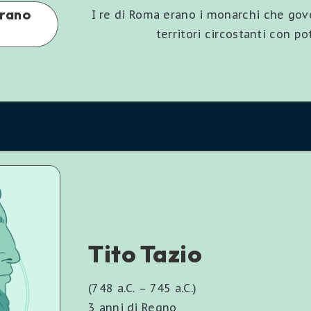
erano
I re di Roma erano i monarchi che gove
territori circostanti con po
Tito Tazio
(748 a.C. – 745 a.C.)
3 anni di Regno